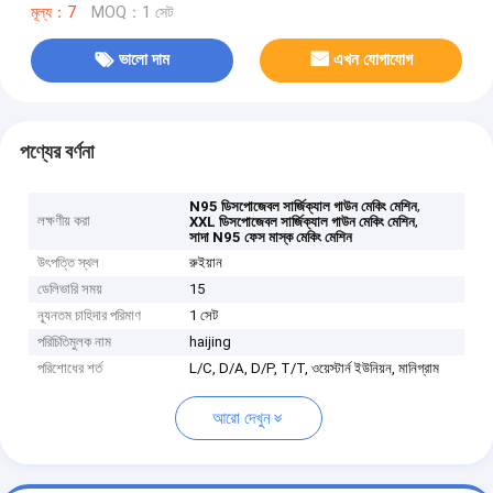
মূল্য：7
MOQ：1 সেট
ভালো দাম
এখন যোগাযোগ
পণ্যের বর্ণনা
,
N95 ডিসপোজেবল সার্জিক্যাল গাউন মেকিং মেশিন
লক্ষণীয় করা
,
XXL ডিসপোজেবল সার্জিক্যাল গাউন মেকিং মেশিন
সাদা N95 ফেস মাস্ক মেকিং মেশিন
উৎপত্তি স্থল
রুইয়ান
ডেলিভারি সময়
15
ন্যূনতম চাহিদার পরিমাণ
1 সেট
পরিচিতিমুলক নাম
haijing
পরিশোধের শর্ত
L/C, D/A, D/P, T/T, ওয়েস্টার্ন ইউনিয়ন, মানিগ্রাম
আরো দেখুন