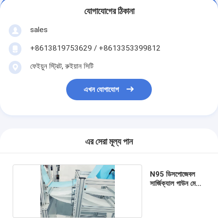
যোগাযোগের ঠিকানা
sales
+8613819753629 / +8613353399812
ফেইয়ুন স্ট্রিট, রুইয়ান সিটি
এখন যোগাযোগ
এর সেরা মূল্য পান
N95 ডিসপোজেবল
সার্জিক্যাল গাউন মেকিং
মেশিন