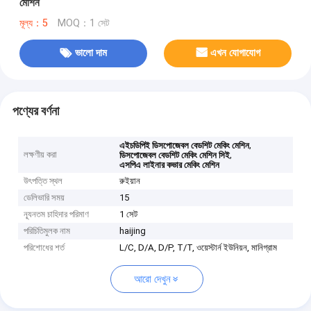
মেশিন
মূল্য：5
MOQ：1 সেট
ভালো দাম
এখন যোগাযোগ
পণ্যের বর্ণনা
,
এইচডিপিই ডিসপোজেবল বেডশিট মেকিং মেশিন
লক্ষণীয় করা
,
ডিসপোজেবল বেডশিট মেকিং মেশিন সিই
এসপিএ লাইনার কভার মেকিং মেশিন
উৎপত্তি স্থল
রুইয়ান
ডেলিভারি সময়
15
ন্যূনতম চাহিদার পরিমাণ
1 সেট
পরিচিতিমুলক নাম
haijing
পরিশোধের শর্ত
L/C, D/A, D/P, T/T, ওয়েস্টার্ন ইউনিয়ন, মানিগ্রাম
আরো দেখুন