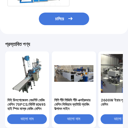
চালিয়ে
প্রস্তাবিত পণ্য
সিই ডিসপোজেবল বেডশিট মেকিং
পিপি শীট পিভিসি শীট এক্সট্রুডার
2600W ইয়ার লুপ মে
মেশিন 70PCS/মিনিট KN95
মেশিন লিথিয়াম ব্যাটারি প্যাকিং
মেশিন
হাই স্পিড মাস্ক মেকিং মেশিন
উত্পাদন লাইন
ভালো দাম
ভালো দাম
ভালো দাম