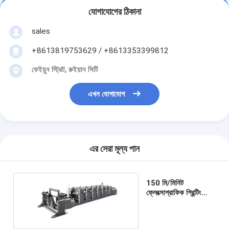
যোগাযোগের ঠিকানা
sales
+8613819753629 / +8613353399812
ফেইয়ুন স্ট্রিট, রুইয়ান সিটি
এখন যোগাযোগ
এর সেরা মূল্য পান
150 মি/মিনিট
ফ্লেক্সোগ্রাফিক প্রিন্টিং
মেশিন 6 রঙ 1350 মিমি