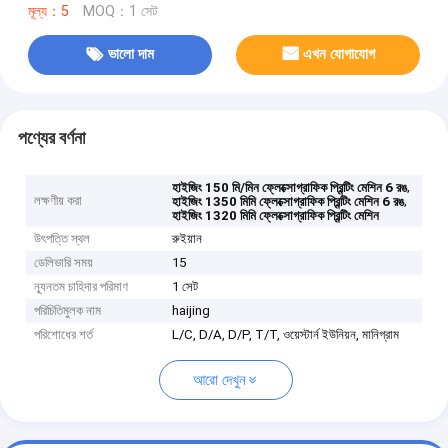
মূল্য：5
MOQ：1 সেট
ভালো দাম
এখন যোগাযোগ
পণ্যের বর্ণনা
,
হাইজিং 150 মি/মিন ফ্লেক্সোগ্রাফিক প্রিন্টিং মেশিন 6 রঙ
লক্ষণীয় করা
,
হাইজিং 1350 মিমি ফ্লেক্সোগ্রাফিক প্রিন্টিং মেশিন 6 রঙ
হাইজিং 1320 মিমি ফ্লেক্সোগ্রাফিক প্রিন্টিং মেশিন
উৎপত্তি স্থল
রুইয়ান
ডেলিভারি সময়
15
ন্যূনতম চাহিদার পরিমাণ
1 সেট
পরিচিতিমুলক নাম
haijing
পরিশোধের শর্ত
L/C, D/A, D/P, T/T, ওয়েস্টার্ন ইউনিয়ন, মানিগ্রাম
আরো দেখুন