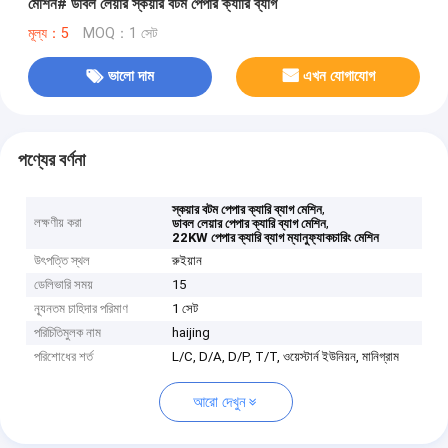
মেশিন# ডাবল লেয়ার স্কয়ার বটম পেপার ক্যারি ব্যাগ
মূল্য：5
MOQ：1 সেট
ভালো দাম
এখন যোগাযোগ
পণ্যের বর্ণনা
,
স্কয়ার বটম পেপার ক্যারি ব্যাগ মেশিন
লক্ষণীয় করা
,
ডাবল লেয়ার পেপার ক্যারি ব্যাগ মেশিন
22KW পেপার ক্যারি ব্যাগ ম্যানুফ্যাকচারিং মেশিন
উৎপত্তি স্থল
রুইয়ান
ডেলিভারি সময়
15
ন্যূনতম চাহিদার পরিমাণ
1 সেট
পরিচিতিমুলক নাম
haijing
পরিশোধের শর্ত
L/C, D/A, D/P, T/T, ওয়েস্টার্ন ইউনিয়ন, মানিগ্রাম
আরো দেখুন