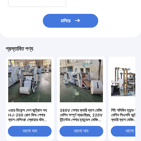
চালিয়ে
প্রস্তাবিত পণ্য
এয়ার ডিফেন্স লেপ কন্ট্রোল সহ
380V পেপার ক্যারি ব্যাগ মেকিং
পিই পলিথিন হ্যান্ড গ্ল
HJ-200 রোল ফিড পেপার
মেশিন সম্পূর্ণ স্বয়ংক্রিয়, 220V
মেশিন পিএলসি কন্ট্রো
ব্যাগ মেশিন# স্কোয়ার বটম
টুইস্টেড পেপার হ্যান্ডেল মেকিং
ক্যারি ব্যাগ মেকিং
পেপার ক্যারি ব্যাগ মেকিং মেশিন
মেশিন
মেশিন#3600*15
80-200 মি
মিমি ডাইমেনশন
ভালো দাম
ভালো দাম
ভালো দাম