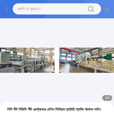
2
/
9
পিপি শীট পিভিসি শীট এক্সট্রুডার মেশিন লিথিয়াম ব্যাটারি প্যাকিং উত্পাদন লাইন