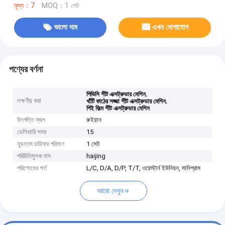
মূল্য：7
MOQ：1 সেট
ভালো দাম
এখন যোগাযোগ
পণ্যের বর্ণনা
,
পিভিসি শীট এক্সট্রুডার মেশিন
লক্ষণীয় করা
,
খাঁটি কাঠের সজ্জা শীট এক্সট্রুডার মেশিন
পিই ফিল্ম শীট এক্সট্রুডার মেশিন
উৎপত্তি স্থল
রুইয়ান
ডেলিভারি সময়
15
ন্যূনতম চাহিদার পরিমাণ
1 সেট
পরিচিতিমুলক নাম
haijing
পরিশোধের শর্ত
L/C, D/A, D/P, T/T, ওয়েস্টার্ন ইউনিয়ন, মানিগ্রাম
আরো দেখুন