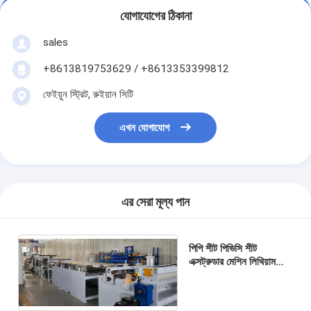
যোগাযোগের ঠিকানা
sales
+8613819753629 / +8613353399812
ফেইয়ুন স্ট্রিট, রুইয়ান সিটি
এখন যোগাযোগ
এর সেরা মূল্য পান
পিপি শীট পিভিসি শীট
এক্সট্রুডার মেশিন লিথিয়াম
ব্যাটারি প্যাকিং উত্পাদন লাইন