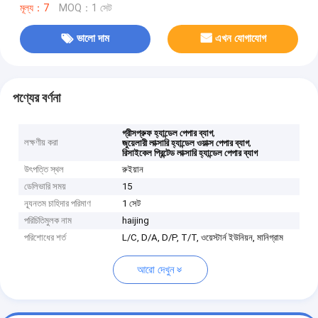
মূল্য：7
MOQ：1 সেট
ভালো দাম
এখন যোগাযোগ
পণ্যের বর্ণনা
,
গ্রীসপ্রুফ হ্যান্ডেল পেপার ব্যাগ
লক্ষণীয় করা
,
জুয়েলারী লাক্সারি হ্যান্ডেল ওয়াক্স পেপার ব্যাগ
রিসাইকেল প্রিন্টেড লাক্সারি হ্যান্ডেল পেপার ব্যাগ
উৎপত্তি স্থল
রুইয়ান
ডেলিভারি সময়
15
ন্যূনতম চাহিদার পরিমাণ
1 সেট
পরিচিতিমুলক নাম
haijing
পরিশোধের শর্ত
L/C, D/A, D/P, T/T, ওয়েস্টার্ন ইউনিয়ন, মানিগ্রাম
আরো দেখুন