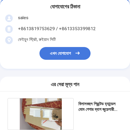
যোগাযোগের ঠিকানা
sales
+8613819753629 / +8613353399812
ফেইয়ুন স্ট্রিট, রুইয়ান সিটি
এখন যোগাযোগ
এর সেরা মূল্য পান
বিলাসবহুল প্রিন্টেড হ্যান্ডেল
মোম পেপার ব্যাগ জুয়েলারী
প্যাকেজিং গ্রীসপ্রুফ