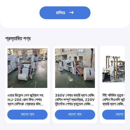
চালিয়ে
প্রস্তাবিত পণ্য
এয়ার ডিফেন্স লেপ কন্ট্রোল সহ
380V পেপার ক্যারি ব্যাগ মেকিং
পিই পলিথিন হ্যান্ড গ্ল
HJ-200 রোল ফিড পেপার
মেশিন সম্পূর্ণ স্বয়ংক্রিয়, 220V
মেশিন পিএলসি কন্ট্রো
ব্যাগ মেশিন# স্কোয়ার বটম
টুইস্টেড পেপার হ্যান্ডেল মেকিং
ক্যারি ব্যাগ মেকিং
পেপার ক্যারি ব্যাগ মেকিং মেশিন
মেশিন
মেশিন#3600*15
80-200 মি
মিমি ডাইমেনশন
ভালো দাম
ভালো দাম
ভালো দাম