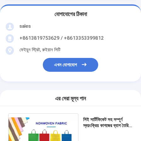
যোগাযোগের ঠিকানা
sales
+8613819753629 / +8613353399812
ফেইয়ুন স্ট্রিট, রুইয়ান সিটি
এখন যোগাযোগ
এর সেরা মূল্য পান
সিই সার্টিফিকেট সহ সম্পূর্ণ
স্বয়ংক্রিয় কাগজের ব্যাগ তৈরির
মেশিন 50HZ নন বোনা