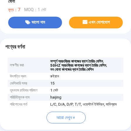
বোনা
মূল্য：7
MOQ：1 সেট
ভালো দাম
এখন যোগাযোগ
পণ্যের বর্ণনা
,
সম্পূর্ণ স্বয়ংক্রিয় কাগজের ব্যাগ তৈরির মেশিন
লক্ষণীয় করা
,
50HZ স্বয়ংক্রিয় কাগজের ব্যাগ তৈরির মেশিন
নন বোনা কাগজের ব্যাগ তৈরির মেশিন
উৎপত্তি স্থল
রুইয়ান
ডেলিভারি সময়
15
ন্যূনতম চাহিদার পরিমাণ
1 সেট
পরিচিতিমুলক নাম
haijing
পরিশোধের শর্ত
L/C, D/A, D/P, T/T, ওয়েস্টার্ন ইউনিয়ন, মানিগ্রাম
আরো দেখুন