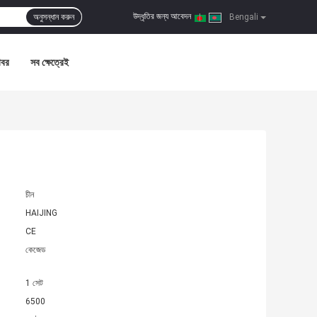
উদ্ধৃতির জন্য আবেদন
অনুসন্ধান করুন
|
Bengali
খবর
সব ক্ষেত্রেই
চীন
HAIJING
CE
কেজেড
1 সেট
6500