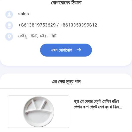
যোগাযোগের ঠিকানা
sales
+8613819753629 / +8613353399812
ফেইয়ুন স্ট্রিট, রুইয়ান সিটি
এখন যোগাযোগ
এর সেরা মূল্য পান
প্লা পে পেপার প্লেট মেশিন রঙিন
পেপার কাপ প্লেট লেপ দ্বারা ফিল্ম
সঙ্গে