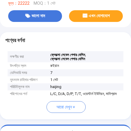
মূল্য：22222
MOQ：1 সেট
ভালো দাম
এখন যোগাযোগ
পণ্যের বর্ণনা
,
ফ্লেক্সো লেবেল পেপার মেশিন
লক্ষণীয় করা
ফ্লেক্সো লেবেল পেপার মেশিন
উৎপত্তি স্থল
রুইয়ান
ডেলিভারি সময়
7
ন্যূনতম চাহিদার পরিমাণ
1 সেট
পরিচিতিমুলক নাম
haijing
পরিশোধের শর্ত
L/C, D/A, D/P, T/T, ওয়েস্টার্ন ইউনিয়ন, মানিগ্রাম
আরো দেখুন