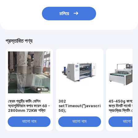
চালিয়ে
প্রস্তাবিত পণ্য
ফ্রেম গ্যান্ট্রি কাটিং মেশিন
302
45-450g কাগজের উচ
অ্যালুমিনিয়াম কপার ফয়েল 60 -
setTimeout("javascript:location.href='
জন্য তিনটি সার্ভো সম্পূর
2800mm 72KW শক্তি
50);
স্বয়ংক্রিয় স্লিটিং মেশি
ভালো দাম
ভালো দাম
ভালো দাম