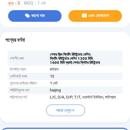
মূল্য：5
MOQ：1 সেট
ভালো দাম
এখন যোগাযোগ
পণ্যের বর্ণনা
,
পেপার ফিল্ম স্লিটিং রিউইন্ডার মেশিন
লক্ষণীয় করা
,
স্লিটিং রিউইন্ডার মেশিন 1300 মিমি
1600 মিমি ক্রাফ্ট পেপার স্লিটার রিউইন্ডার
উৎপত্তি স্থল
রুইয়ান
ডেলিভারি সময়
15
ন্যূনতম চাহিদার পরিমাণ
1 সেট
পরিচিতিমুলক নাম
haijing
পরিশোধের শর্ত
L/C, D/A, D/P, T/T, ওয়েস্টার্ন ইউনিয়ন, মানিগ্রাম
আরো দেখুন