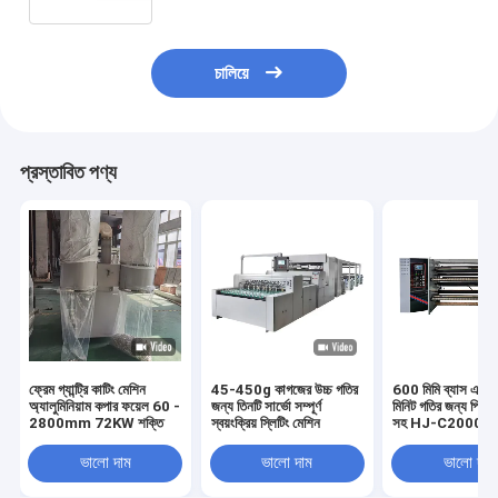
চালিয়ে
প্রস্তাবিত পণ্য
ফ্রেম গ্যান্ট্রি কাটিং মেশিন
45-450g কাগজের উচ্চ গতির
600 মিমি ব্যাস এবং
অ্যালুমিনিয়াম কপার ফয়েল 60 -
জন্য তিনটি সার্ভো সম্পূর্ণ
মিনিট গতির জন্য পিএল
2800mm 72KW শক্তি
স্বয়ংক্রিয় স্লিটিং মেশিন
সহ HJ-C2000-III স
রিউইন্ডার
ভালো দাম
ভালো দাম
ভালো দাম