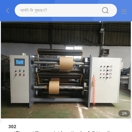
2
/
6
302