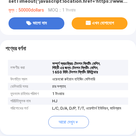
setTimeout("javascript:location.href='https://www.googl
50);
মূল্য：50000dollars
MOQ：1 টাওয়ার
ভালো দাম
এখন যোগাযোগ
পণ্যের বর্ণনা
,
সম্পূর্ণ স্বয়ংক্রিয় টেনশন স্লিটিং মেশিন
লক্ষণীয় করা
,
পিইটি এর জন্য টেনশন স্লিটিং মেশিন
1650 মিমি টেনশন স্লিটিং রিউইন্ডার
উৎপত্তি স্থল
ওয়েনঝো রুইয়ান হাইজিং মেশিনারি
ডেলিভারি সময়
চার সপ্তাহ
ন্যূনতম চাহিদার পরিমাণ
1 টাওয়ার
পরিচিতিমুলক নাম
HJ
পরিশোধের শর্ত
L/C, D/A, D/P, T/T, ওয়েস্টার্ন ইউনিয়ন, মানিগ্রাম
আরো দেখুন