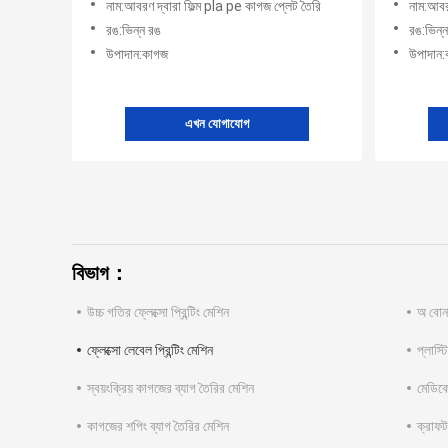
নাম:আবরণ দ্বারা ফিল্ম pla pe কাগজ প্লেট তৈরি
নাম:আবর
রঙ:ভিন্ন রঙ
রঙ:ভিন্
উপাদান:কাগজ
উপাদান
এখন যোগাযোগ
বিভাগ：
উচ্চ গতির ফ্লেক্সো প্রিন্টিং মেশিন
অ বোনা 
ফ্লেক্সো লেবেল প্রিন্টিং মেশিন
প্লাস্ট
স্বয়ংক্রিয় কাগজের ব্যাগ তৈরির মেশিন
মেডিকে
কাগজের শপিং ব্যাগ তৈরির মেশিন
ক্রাফট