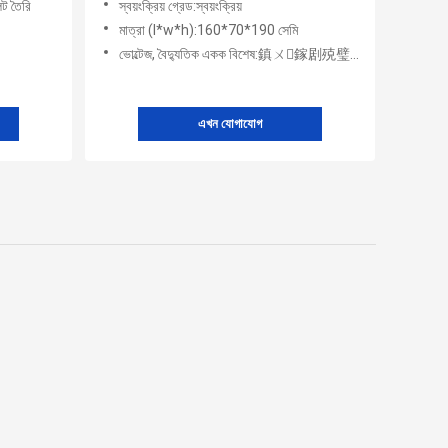
েট তৈরি
স্বয়ংক্রিয় গ্রেড:স্বয়ংক্রিয়
মাত্রা (l*w*h):160*70*190 সেমি
ভোল্টেজ, বৈদ্যুতিক একক বিশেষ:鎮ㄨ鎵剧殑璧勬簮宸茶鍒犻櫎銆佸凡鏇村悕鎴栨殏鏃朵笉鍙敤銆
এখন যোগাযোগ