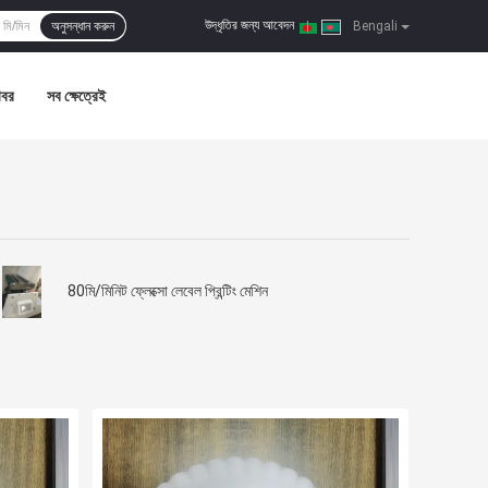
উদ্ধৃতির জন্য আবেদন
অনুসন্ধান করুন
|
Bengali
খবর
সব ক্ষেত্রেই
80মি/মিনিট ফ্লেক্সো লেবেল প্রিন্টিং মেশিন