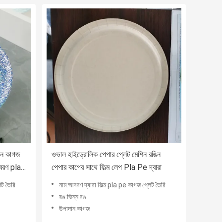
ঙিন কাগজ
ওভাল হাইড্রোলিক পেপার প্লেট মেশিন রঙিন
আবরণ pla
পেপার কাপের সাথে ফিল্ম লেপ Pla Pe দ্বারা
েট তৈরি
নাম:আবরণ দ্বারা ফিল্ম pla pe কাগজ প্লেট তৈরি
রঙ:ভিন্ন রঙ
উপাদান:কাগজ