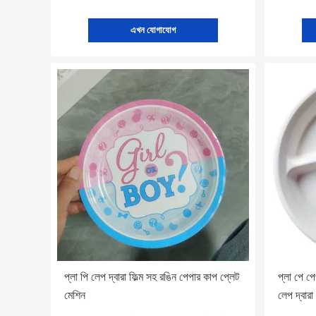
এখন যোগাযোগ
প্লা পি লেপ দ্বারা ফিল্ম সহ রঙিন পেপার কাপ প্লেট
প্লা পে প
মেশিন
লেপ দ্বারা ফ